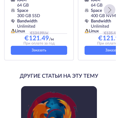
RAM
RAM
64 GB
64 GB
Space
Space
300 GB SSD
400 GB NVMe
Bandwidth
Bandwidth
Unlimited
Unlimited
Linux
Linux
€
134.99
/м
€
135.49
€
121.49
€
121.
/м
При оплате за год
При оплате 
Заказать
Заказа
ДРУГИЕ СТАТЬИ НА ЭТУ ТЕМУ