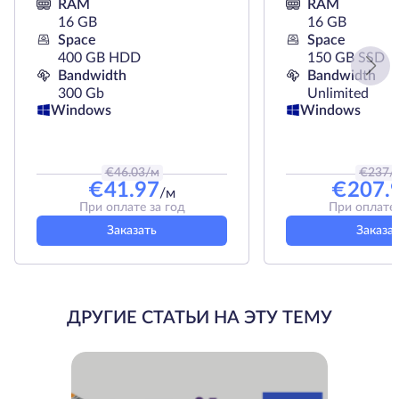
RAM
RAM
16 GB
16 GB
Space
Space
400 GB HDD
150 GB SSD
Bandwidth
Bandwidth
300 Gb
Unlimited
Windows
Windows
€
46.03
/м
€
237
/
€
41.97
€
207.
/м
При оплате за год
При оплате 
Заказать
Заказа
ДРУГИЕ СТАТЬИ НА ЭТУ ТЕМУ