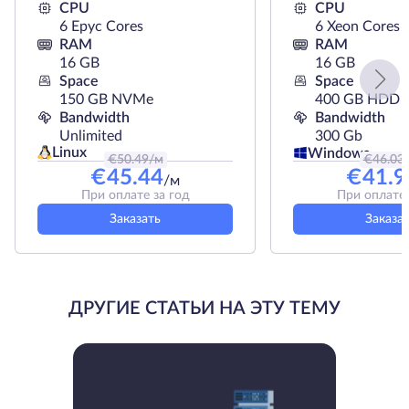
CPU
CPU
6 Epyc Cores
6 Xeon Cores
RAM
RAM
16 GB
16 GB
Space
Space
150 GB NVMe
400 GB HDD
Bandwidth
Bandwidth
Unlimited
300 Gb
Linux
Windows
€
50.49
/м
€
46.03
€
45.44
€
41.9
/м
При оплате за год
При оплате 
Заказать
Заказа
ДРУГИЕ СТАТЬИ НА ЭТУ ТЕМУ