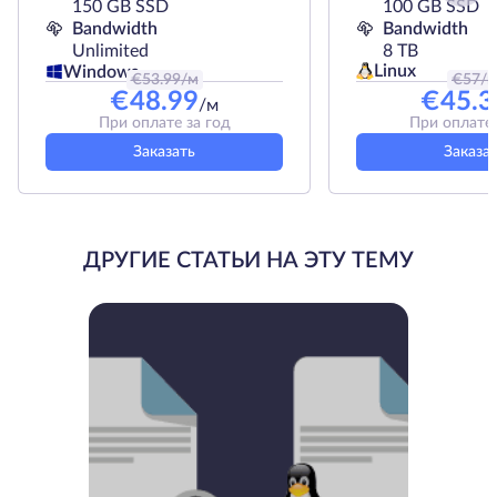
150 GB SSD
100 GB SSD
Bandwidth
Bandwidth
Unlimited
8 TB
Linux
Windows
€
53.99
/м
€
57
/
€
48.99
€
45.3
/м
При оплате за год
При оплате 
Заказать
Заказа
ДРУГИЕ СТАТЬИ НА ЭТУ ТЕМУ