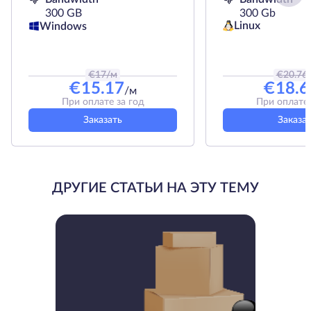
300 GB
300 Gb
Linux
Windows
€
17
/м
€
20.76
€
15.17
€
18.6
/м
При оплате за год
При оплате 
Заказать
Заказа
ДРУГИЕ СТАТЬИ НА ЭТУ ТЕМУ