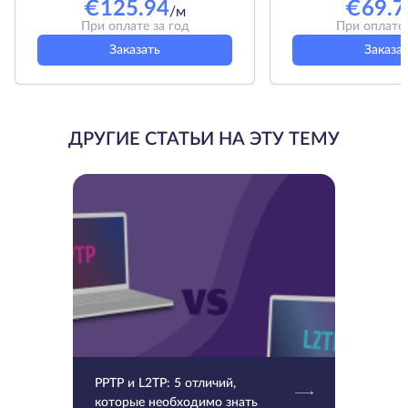
€
125.94
€
69.7
/м
При оплате за год
При оплате 
Заказать
Заказа
ДРУГИЕ СТАТЬИ НА ЭТУ ТЕМУ
PPTP и L2TP: 5 отличий,
которые необходимо знать