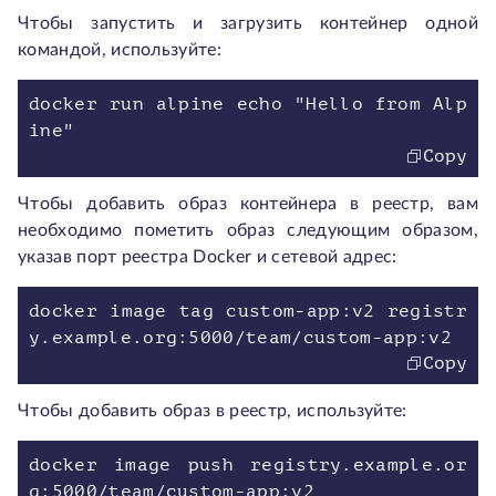
Чтобы запустить и загрузить контейнер одной
командой, используйте:
docker run alpine echo "Hello from Alp
ine"
Copy
Чтобы добавить образ контейнера в реестр, вам
необходимо пометить образ следующим образом,
указав порт реестра Docker и сетевой адрес:
docker image tag custom-app:v2 registr
y.example.org:5000/team/custom-app:v2
Copy
Чтобы добавить образ в реестр, используйте:
docker image push registry.example.or
g:5000/team/custom-app:v2