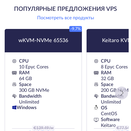
ПОПУЛЯРНЫЕ ПРЕДЛОЖЕНИЯ VPS
Посмотреть все продукты
-9.7%
wKVM-NVMe 65536
Keitaro KV
CPU
CPU
10 Epyc Cores
8 Epyc Cores
RAM
RAM
64 GB
32 GB
Space
Space
300 GB NVMe
200 GB NVMe
Bandwidth
Bandwidth
Unlimited
Unlimited
Windows
OS
CentOS
Software
Keitaro
€
139.49
/м
€
77.54