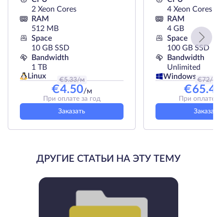
2 Xeon Cores
4 Xeon Cores
RAM
RAM
512 MB
4 GB
Space
Space
10 GB SSD
100 GB SSD
Bandwidth
Bandwidth
1 TB
Unlimited
Linux
Windows
€
5.33
/м
€
72
/
€
4.50
€
65.4
/м
При оплате за год
При оплате 
Заказать
Заказа
ДРУГИЕ СТАТЬИ НА ЭТУ ТЕМУ