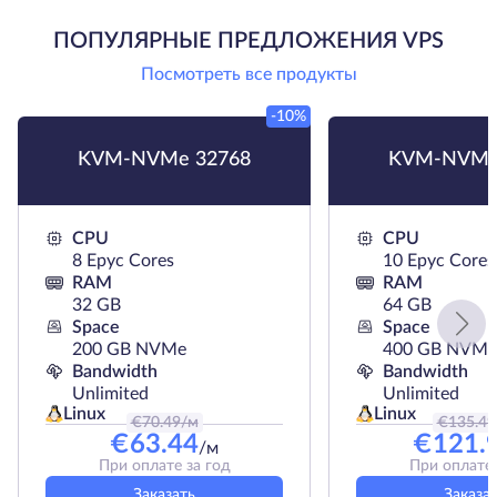
ПОПУЛЯРНЫЕ ПРЕДЛОЖЕНИЯ VPS
Посмотреть все продукты
-10%
KVM-NVMe 32768
KVM-NVMe
CPU
CPU
8 Epyc Cores
10 Epyc Cores
RAM
RAM
32 GB
64 GB
Space
Space
200 GB NVMe
400 GB NVMe
Bandwidth
Bandwidth
Unlimited
Unlimited
Linux
Linux
€
70.49
/м
€
135.49
€
63.44
€
121.
/м
При оплате за год
При оплате 
Заказать
Заказа