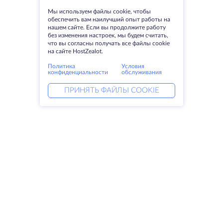
Мы используем файлы cookie, чтобы
обеспечить вам наилучший опыт работы на
нашем сайте. Если вы продолжите работу
без изменения настроек, мы будем считать,
что вы согласны получать все файлы cookie
на сайте HostZealot.
Политика
Условия
конфиденциальности
обслуживания
ПРИНЯТЬ ФАЙЛЫ COOKIE
Услуги
Решения
Выделенные серверы
DevOps услуги
VPS
Linked helper
Колокация
Keitaro VPS
Домены
RDP
Резервное хранилище
SSL-сертификаты