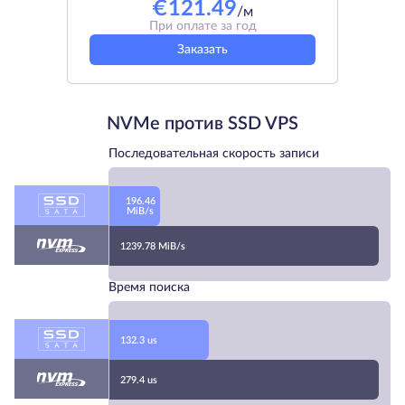
€
121.49
/м
При оплате за год
Заказать
NVMe против SSD VPS
Последовательная скорость записи
196.46
MiB/s
1239.78 MiB/s
Время поиска
132.3 us
279.4 us