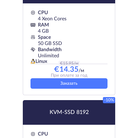
CPU
4 Xeon Cores
RAM
4 GB
Space
50 GB SSD
Bandwidth
Unlimited
Linux
€
15.95
/м
€
14.35
/м
При оплате за год
Заказать
-10%
KVM-SSD 8192
CPU