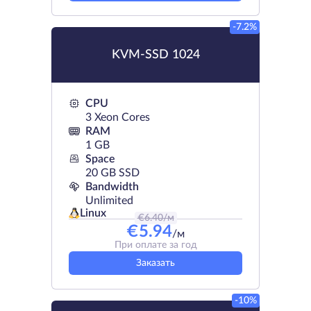
-7.2%
KVM-SSD 1024
CPU
3 Xeon Cores
RAM
1 GB
Space
20 GB SSD
Bandwidth
Unlimited
Linux
€
6.40
/м
€
5.94
/м
При оплате за год
Заказать
-10%