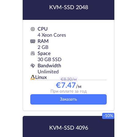
KVM-SSD 2048
CPU
4 Xeon Cores
RAM
2 GB
Space
30 GB SSD
Bandwidth
Unlimited
Linux
€
8.30
/м
€
7.47
/м
При оплате за год
Заказать
-10%
KVM-SSD 4096