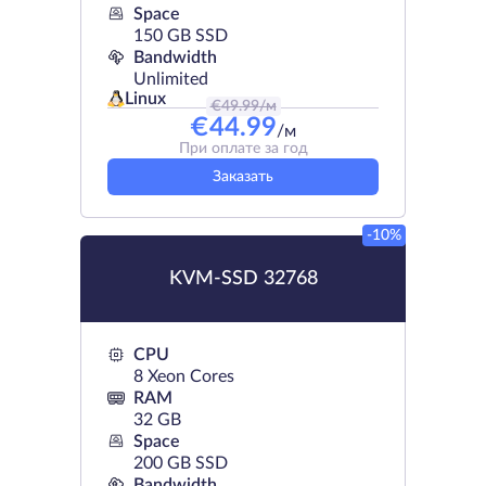
Space
150 GB SSD
Bandwidth
Unlimited
Linux
€
49.99
/м
€
44.99
/м
При оплате за год
Заказать
-10%
KVM-SSD 32768
CPU
8 Xeon Cores
RAM
32 GB
Space
200 GB SSD
Bandwidth