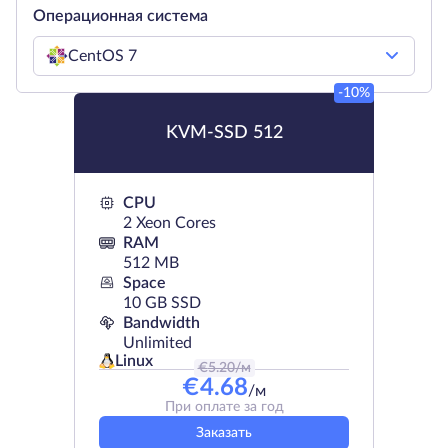
Операционная система
CentOS 7
-10%
KVM-SSD 512
CPU
2 Xeon Cores
RAM
512 MB
Space
10 GB SSD
Bandwidth
Unlimited
Linux
€
5.20
/м
€
4.68
/м
При оплате за год
Заказать