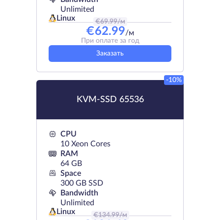
Unlimited
Linux
€
69.99
/м
€
62.99
/м
При оплате за год
Заказать
-10%
KVM-SSD 65536
CPU
10 Xeon Cores
RAM
64 GB
Space
300 GB SSD
Bandwidth
Unlimited
Linux
€
134.99
/м