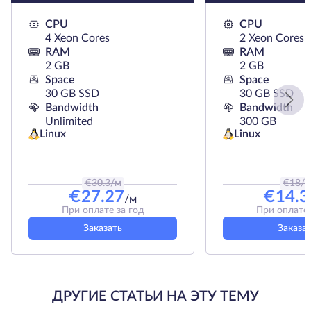
CPU
CPU
4 Xeon Cores
2 Xeon Cores
RAM
RAM
2 GB
2 GB
Space
Space
30 GB SSD
30 GB SSD
Bandwidth
Bandwidth
Unlimited
300 GB
Linux
Linux
€
30.3
/м
€
18
/
€
27.27
€
14.3
/м
При оплате за год
При оплате 
Заказать
Заказа
ДРУГИЕ СТАТЬИ НА ЭТУ ТЕМУ