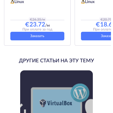
Linux
Linux
€
26.35
/м
€
20.75
€
23.72
€
18.6
/м
При оплате за год
При оплате 
Заказать
Заказа
ДРУГИЕ СТАТЬИ НА ЭТУ ТЕМУ