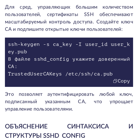
Для сред, управляющих большим количеством
пользователей, сертификаты SSH обеспечивают
масштабируемый контроль доступа. Создайте ключ
CA и подпишите открытые ключи пользователей:
ssh-keygen -s ca_key -I user_id user_k
ey.pub
В файле sshd_config укажите доверенный
CA:
TrustedUserCAKeys /etc/ssh/ca.pub
Copy
Это позволяет аутентифицировать любой ключ,
подписанный указанным CA, что упрощает
управление пользователями.
ОБЪЯСНЕНИЕ СИНТАКСИСА И
СТРУКТУРЫ SSHD_CONFIG