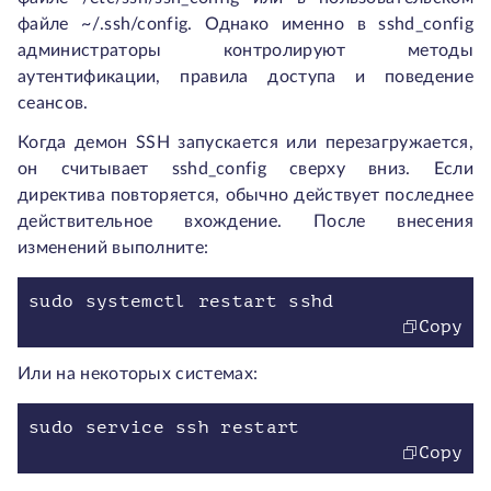
файле ~/.ssh/config. Однако именно в sshd_config
администраторы контролируют методы
аутентификации, правила доступа и поведение
сеансов.
Когда демон SSH запускается или перезагружается,
он считывает sshd_config сверху вниз. Если
директива повторяется, обычно действует последнее
действительное вхождение. После внесения
изменений выполните:
sudo systemctl restart sshd
Copy
Или на некоторых системах:
sudo service ssh restart
Copy