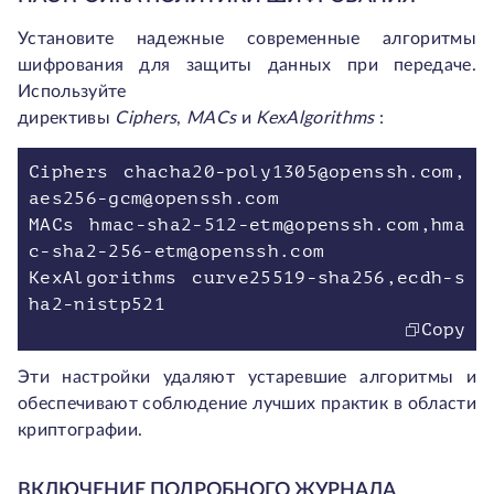
Установите надежные современные алгоритмы
шифрования для защиты данных при передаче.
Используйте
директивы
Ciphers
,
MACs
и
KexAlgorithms
:
Ciphers chacha20-poly1305@openssh.com,
aes256-gcm@openssh.com
MACs hmac-sha2-512-etm@openssh.com,hma
c-sha2-256-etm@openssh.com
KexAlgorithms curve25519-sha256,ecdh-s
ha2-nistp521
Copy
Эти настройки удаляют устаревшие алгоритмы и
обеспечивают соблюдение лучших практик в области
криптографии.
ВКЛЮЧЕНИЕ ПОДРОБНОГО ЖУРНАЛА